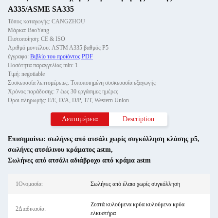
A335/ASME SA335
Τόπος καταγωγής: CANGZHOU
Μάρκα: BaoYang
Πιστοποίηση: CE & ISO
Αριθμό μοντέλου: ASTM A335 βαθμός P5
έγγραφο:
Βιβλίο του προϊόντος PDF
Ποσότητα παραγγελίας min: 1
Τιμή: negotiable
Συσκευασία λεπτομέρειες: Τυποποιημένη συσκευασία εξαγωγής
Χρόνος παράδοσης: 7 έως 30 εργάσιμες ημέρες
Όροι πληρωμής: Ε/Ε, D/A, D/P, T/T, Western Union
Λεπτομέρεια
Description
Επισημαίνω:
σωλήνες από ατσάλι χωρίς συγκόλληση κλάσης p5
,
σωλήνες ατσάλινου κράματος astm
,
Σωλήνες από ατσάλι αδιάβροχο από κράμα astm
1Ονομασία:
Σωλήνες από έλαιο χωρίς συγκόλληση
Ζεστά κυλούμενα κρύα κυλούμενα κρύα
2Διαδικασία:
ελκυστήρα