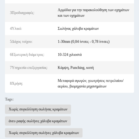
Αρμόδια για την παρακολούθηση των οχημάτων
3Προδιαγραφές:
και των οχημάτων
4Υλικό:
Σωλήνας χάλυβα κραμάτων
5Δάχος τοίχου:
1-30mm (0,04 ίντσες - 0,78 ίντσες)
6Εξωτερική διάμετρος:
10-324 χιλιοστά
7Υπηρεσία επεξεργασίας:
Κάμψη, Punching, κοπή
Μεταφορά αγωγών, γεωτρήσεις πετρελαίου/
8Χρήση:
αερίου, βιομηχανία μηχανημάτων
Tags:
Χωρίς συγκόλληση σωλήνας κραμάτων
άνευ ραφής σωλήνες χάλυβα κραμάτων
Χωρίς συγκόλληση σωλήνες χάλυβα κραμάτων