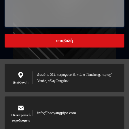
υποβολή
Δωμάτιο 512, τετράγωνο Β, κτίριο Tiancheng, περιοχή
Yunhe, πόλη Cangzhou
Διεύθυνση
info@baoyangpipe.com
Ηλεκτρονικό
ταχυδρομείο