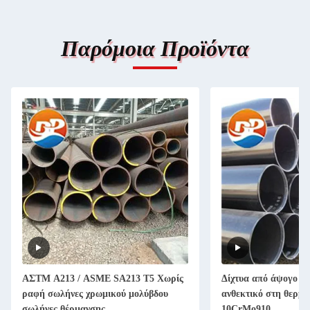
Παρόμοια Προϊόντα
ΑΣTM A213 / ASME SA213 T5 Χωρίς
Δίχτυα από άψογο χ
ραφή σωλήνες χρωμικού μολύβδου
ανθεκτικό στη θερμό
σωλήνες θέρμανσης
10CrMo910