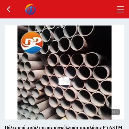
2
/
3
Πύλες από ατσάλι χωρίς συγκόλληση της κλάσης P5 ASTM