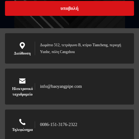
υποβολή
Δωμάτιο 512, τετράγωνο Β, κτίριο Tiancheng, περιοχή
Yunhe, πόλη Cangzhou
Διεύθυνση
info@baoyangpipe.com
Ηλεκτρονικό
ταχυδρομείο
0086-151-3176-2322
Τηλεφώνημα