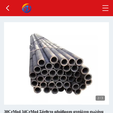
2
/
3
30CrMo4 34CrMo4 Σύνθετο αδιάβροχο ατσάλινο σωλήνα