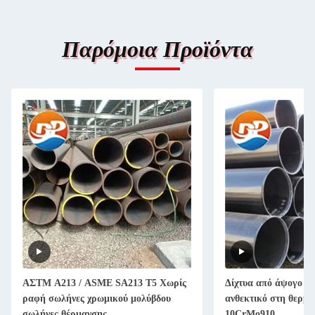
Παρόμοια Προϊόντα
ΑΣTM A213 / ASME SA213 T5 Χωρίς
Δίχτυα από άψογο χ
ραφή σωλήνες χρωμικού μολύβδου
ανθεκτικό στη θερμό
σωλήνες θέρμανσης
10CrMo910