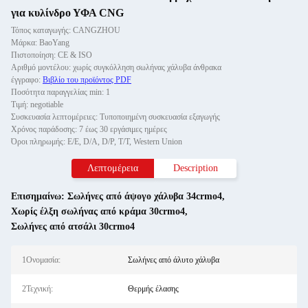
για κυλίνδρο ΥΦΑ CNG
Τόπος καταγωγής: CANGZHOU
Μάρκα: BaoYang
Πιστοποίηση: CE & ISO
Αριθμό μοντέλου: χωρίς συγκόλληση σωλήνας χάλυβα άνθρακα
έγγραφο:
Βιβλίο του προϊόντος PDF
Ποσότητα παραγγελίας min: 1
Τιμή: negotiable
Συσκευασία λεπτομέρειες: Τυποποιημένη συσκευασία εξαγωγής
Χρόνος παράδοσης: 7 έως 30 εργάσιμες ημέρες
Όροι πληρωμής: Ε/Ε, D/A, D/P, T/T, Western Union
Λεπτομέρεια
Description
Επισημαίνω:
Σωλήνες από άψογο χάλυβα 34crmo4
,
Χωρίς έλξη σωλήνας από κράμα 30crmo4
,
Σωλήνες από ατσάλι 30crmo4
1Ονομασία:
Σωλήνες από άλυτο χάλυβα
2Τεχνική:
Θερμής έλασης