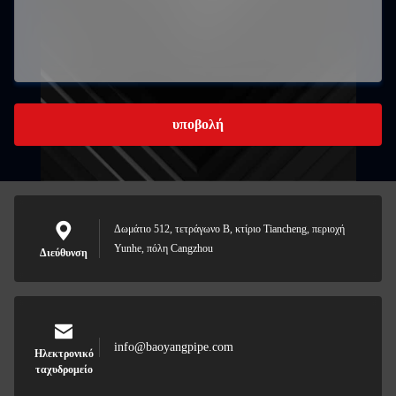
υποβολή
Δωμάτιο 512, τετράγωνο Β, κτίριο Tiancheng, περιοχή
Yunhe, πόλη Cangzhou
Διεύθυνση
info@baoyangpipe.com
Ηλεκτρονικό
ταχυδρομείο