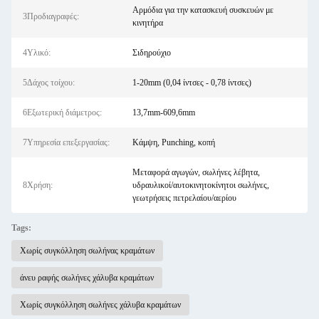
Αρμόδια για την κατασκευή συσκευών με
3Προδιαγραφές:
κινητήρα
4Υλικό:
Σιδηρούχιο
5Δάχος τοίχου:
1-20mm (0,04 ίντσες - 0,78 ίντσες)
6Εξωτερική διάμετρος:
13,7mm-609,6mm
7Υπηρεσία επεξεργασίας:
Κάμψη, Punching, κοπή
Μεταφορά αγωγών, σωλήνες λέβητα,
8Χρήση:
υδραυλικοί/αυτοκινητοκίνητοι σωλήνες,
γεωτρήσεις πετρελαίου/αερίου
Tags:
Χωρίς συγκόλληση σωλήνας κραμάτων
άνευ ραφής σωλήνες χάλυβα κραμάτων
Χωρίς συγκόλληση σωλήνες χάλυβα κραμάτων