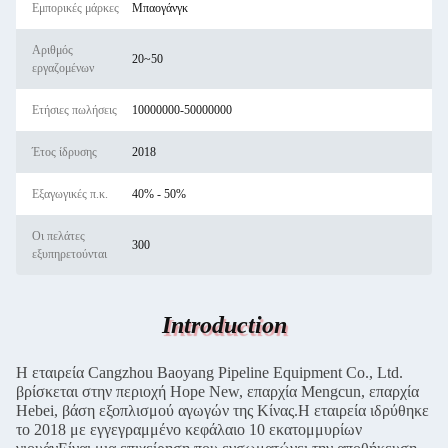
Εμπορικές μάρκες
Μπαογάνγκ
Αριθμός
20~50
εργαζομένων
Ετήσιες πωλήσεις
10000000-50000000
Έτος ίδρυσης
2018
Εξαγωγικές π.κ.
40% - 50%
Οι πελάτες
300
εξυπηρετούνται
Introduction
Η εταιρεία Cangzhou Baoyang Pipeline Equipment Co., Ltd.
βρίσκεται στην περιοχή Hope New, επαρχία Mengcun, επαρχία
Hebei, βάση εξοπλισμού αγωγών της Κίνας.Η εταιρεία ιδρύθηκε
το 2018 με εγγεγραμμένο κεφάλαιο 10 εκατομμυρίων