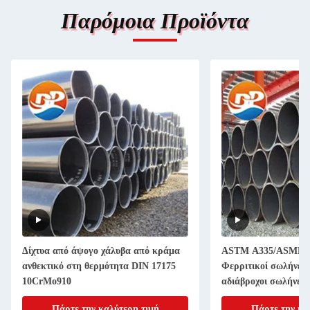
Παρόμοια Προϊόντα
Δίχτυα από άψογο χάλυβα από κράμα
ASTM A335/ASME S
ανθεκτικό στη θερμότητα DIN 17175
Φερριτικοί σωλήνες 
10CrMo910
αδιάβροχοι σωλήνες
Πάρτε την καλύτερη τιμή
Πάρτε την κα