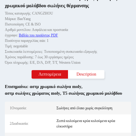
χρωμικού μολύβδου σωλήνες θέρμανσης
Τόπος καταγωγής: CANGZHOU
Μάρκα: BaoYang
Πιστοποίηση: CE & ISO
Αριθμό μοντέλου: Ασφάλεια και προστασία
έγγραφο:
Βιβλίο του προϊόντος PDF
Ποσότητα παραγγελίας min: 1
Τιμή: negotiable
Συσκευασία λεπτομέρειες: Τυποποιημένη συσκευασία εξαγωγής
Χρόνος παράδοσης: 7 έως 30 εργάσιμες ημέρες
Όροι πληρωμής: Ε/Ε, D/A, D/P, T/T, Western Union
Λεπτομέρεια
Description
Επισημαίνω:
αστμ χρωμικό σωλήνα moly
,
αστμ σωλήνες χρώματος moly
,
T5 σωλήνας χρωμικού μολύβδου
1Ονομασία:
Σωλήνες από έλαιο χωρίς συγκόλληση
Ζεστά κυλούμενα κρύα κυλούμενα κρύα
2Διαδικασία:
ελκυστήρα