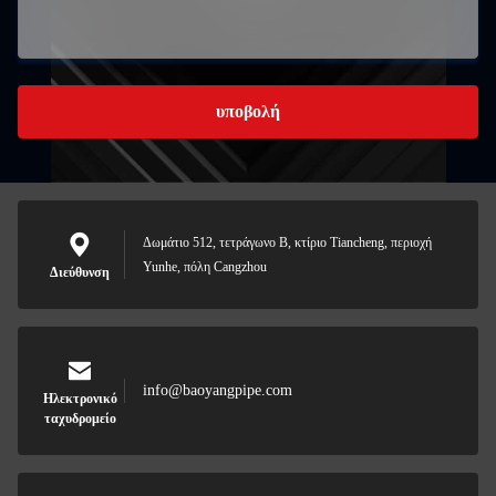
υποβολή
Δωμάτιο 512, τετράγωνο Β, κτίριο Tiancheng, περιοχή
Yunhe, πόλη Cangzhou
Διεύθυνση
info@baoyangpipe.com
Ηλεκτρονικό
ταχυδρομείο