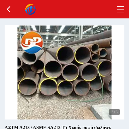
2
/
3
ΑΣTM A213 / ASME SA213 T5 Χωρίς ραφή σωλήνες