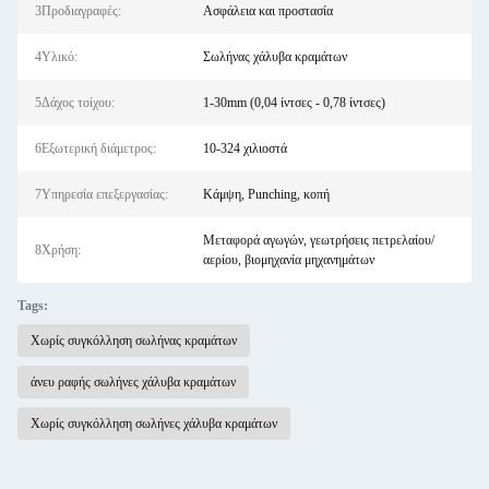
3Προδιαγραφές:
Ασφάλεια και προστασία
4Υλικό:
Σωλήνας χάλυβα κραμάτων
5Δάχος τοίχου:
1-30mm (0,04 ίντσες - 0,78 ίντσες)
6Εξωτερική διάμετρος:
10-324 χιλιοστά
7Υπηρεσία επεξεργασίας:
Κάμψη, Punching, κοπή
Μεταφορά αγωγών, γεωτρήσεις πετρελαίου/
8Χρήση:
αερίου, βιομηχανία μηχανημάτων
Tags:
Χωρίς συγκόλληση σωλήνας κραμάτων
άνευ ραφής σωλήνες χάλυβα κραμάτων
Χωρίς συγκόλληση σωλήνες χάλυβα κραμάτων