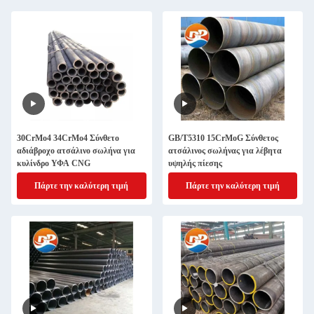
30CrMo4 34CrMo4 Σύνθετο
GB/T5310 15CrMoG Σύνθετος
αδιάβροχο ατσάλινο σωλήνα για
ατσάλινος σωλήνας για λέβητα
κυλίνδρο ΥΦΑ CNG
υψηλής πίεσης
Πάρτε την καλύτερη τιμή
Πάρτε την καλύτερη τιμή