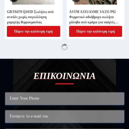
GB/T6479 Q345D Σωλήνες από
ASTM A335/ASME SA335 P92
ατσάλι χωρίς συγκόλληση
Φερριτικό αδιάβροχο σωλήνα
χαμηλής θερμοκρασίας
χάλυβα από κράμα για υψηλές
θερμοκρασίες
Πάρτε την καλύτερη τιμή
Πάρτε την καλύτερη τιμή
ΕΠΙΚΟΙΝΩΝΙΑ