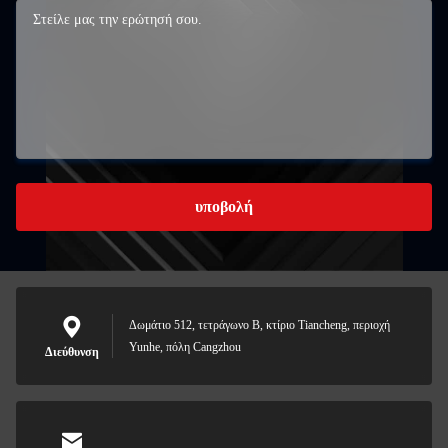
υποβολή
Δωμάτιο 512, τετράγωνο Β, κτίριο Tiancheng, περιοχή
Yunhe, πόλη Cangzhou
Διεύθυνση