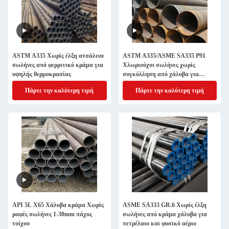
ASTM A335 Χωρίς έλξη ατσάλινα
ASTM A335/ASME SA335 P91
σωλήνες από φερριτικό κράμα για
Χλωριούχοι σωλήνες χωρίς
υψηλής θερμοκρασίας
συγκόλληση από χάλυβα για
υψηλής θερμοκρασίας
Πάρτε την καλύτερη τιμή
Πάρτε την καλύτερη τιμή
API 5L X65 Χάλυβα κράμα Χωρίς
ASME SA333 GR.6 Χωρίς έλξη
ραφές σωλήνες 1-30mm πάχος
σωλήνες από κράμα χάλυβα για
τοίχου
πετρέλαιο και φυσικό αέριο