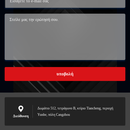
υποβολή
Δωμάτιο 512, τετράγωνο Β, κτίριο Tiancheng, περιοχή
Yunhe, πόλη Cangzhou
Διεύθυνση