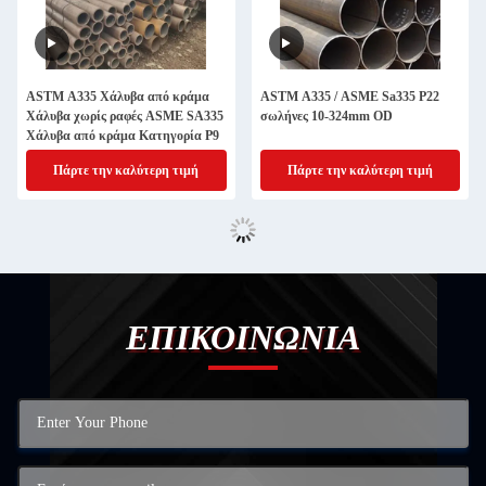
ASTM A335 Χάλυβα από κράμα
ASTM A335 / ASME Sa335 P22
Χάλυβα χωρίς ραφές ASME SA335
σωλήνες 10-324mm OD
Χάλυβα από κράμα Κατηγορία P9
Πάρτε την καλύτερη τιμή
Πάρτε την καλύτερη τιμή
ΕΠΙΚΟΙΝΩΝΙΑ