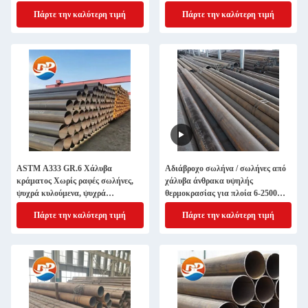
Πάρτε την καλύτερη τιμή
Πάρτε την καλύτερη τιμή
ASTM A333 GR.6 Χάλυβα
Αδιάβροχο σωλήνα / σωλήνες από
κράματος Χωρίς ραφές σωλήνες,
χάλυβα άνθρακα υψηλής
ψυχρά κυλούμενα, ψυχρά
θερμοκρασίας για πλοία 6-2500
ελκυστήρα για υγρή χρήση
mm εξωτερική διάμετρος
Πάρτε την καλύτερη τιμή
Πάρτε την καλύτερη τιμή