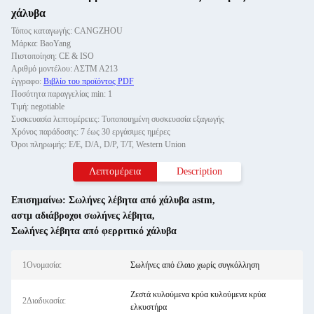
χάλυβα
Τόπος καταγωγής: CANGZHOU
Μάρκα: BaoYang
Πιστοποίηση: CE & ISO
Αριθμό μοντέλου: ΑΣTM A213
έγγραφο:
Βιβλίο του προϊόντος PDF
Ποσότητα παραγγελίας min: 1
Τιμή: negotiable
Συσκευασία λεπτομέρειες: Τυποποιημένη συσκευασία εξαγωγής
Χρόνος παράδοσης: 7 έως 30 εργάσιμες ημέρες
Όροι πληρωμής: Ε/Ε, D/A, D/P, T/T, Western Union
Λεπτομέρεια
Description
Επισημαίνω:
Σωλήνες λέβητα από χάλυβα astm
,
αστμ αδιάβροχοι σωλήνες λέβητα
,
Σωλήνες λέβητα από φερριτικό χάλυβα
1Ονομασία:
Σωλήνες από έλαιο χωρίς συγκόλληση
Ζεστά κυλούμενα κρύα κυλούμενα κρύα
2Διαδικασία:
ελκυστήρα