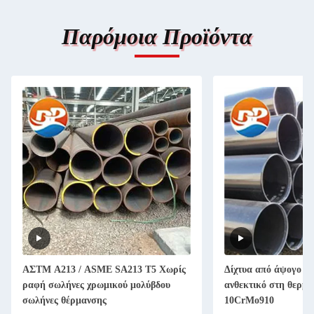
Παρόμοια Προϊόντα
ΑΣTM A213 / ASME SA213 T5 Χωρίς
Δίχτυα από άψογο χ
ραφή σωλήνες χρωμικού μολύβδου
ανθεκτικό στη θερμό
σωλήνες θέρμανσης
10CrMo910