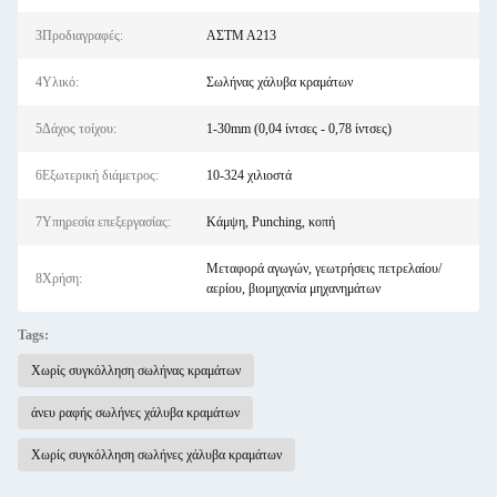
3Προδιαγραφές:
ΑΣTM A213
4Υλικό:
Σωλήνας χάλυβα κραμάτων
5Δάχος τοίχου:
1-30mm (0,04 ίντσες - 0,78 ίντσες)
6Εξωτερική διάμετρος:
10-324 χιλιοστά
7Υπηρεσία επεξεργασίας:
Κάμψη, Punching, κοπή
Μεταφορά αγωγών, γεωτρήσεις πετρελαίου/
8Χρήση:
αερίου, βιομηχανία μηχανημάτων
Tags:
Χωρίς συγκόλληση σωλήνας κραμάτων
άνευ ραφής σωλήνες χάλυβα κραμάτων
Χωρίς συγκόλληση σωλήνες χάλυβα κραμάτων