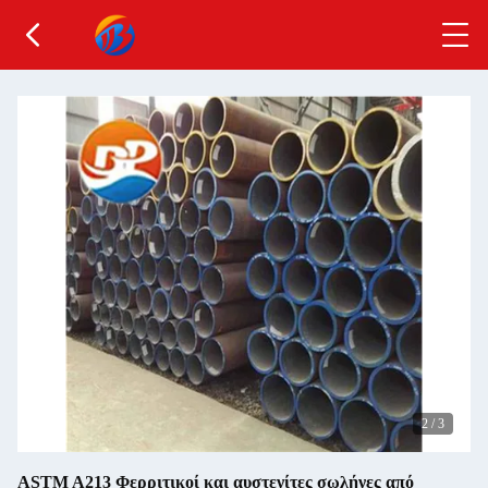
2
/
3
ASTM A213 Φερριτικοί και αυστενίτες σωλήνες από