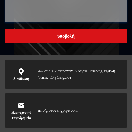
υποβολή
Δωμάτιο 512, τετράγωνο Β, κτίριο Tiancheng, περιοχή
Yunhe, πόλη Cangzhou
Διεύθυνση
info@baoyangpipe.com
Ηλεκτρονικό
ταχυδρομείο