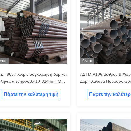
ίντεο
βίντεο
ΣΤ 8637 Χωρίς συγκόλληση δομικοί
ΑΣTM Α106 Βαθμός Β Χωρί
λήνες από χάλυβα 10-324 mm OD
Δομή Χάλυβα Πυροσυσκευή
α σκοπούς δομής
Πυροσυσκευών Χάλυβα Χά
Πάρτε την καλύτερη τιμή
Πάρτε την καλύτερ
Χάλυβα Χάλυβα