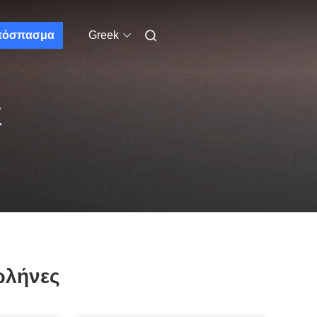
πόσπασμα
Greek
Σ
ωλήνες