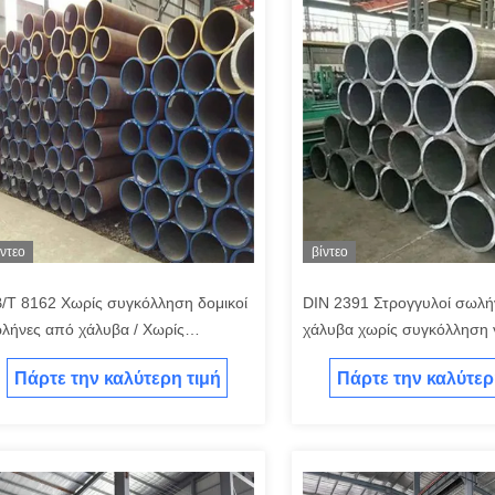
ίντεο
βίντεο
/T 8162 Χωρίς συγκόλληση δομικοί
DIN 2391 Στρογγυλοί σωλή
λήνες από χάλυβα / Χωρίς
χάλυβα χωρίς συγκόλληση 
γκόλληση σωλήνες από κράμα
δομικούς σκοπούς
Πάρτε την καλύτερη τιμή
Πάρτε την καλύτερ
λυβα που έχουν τραβηχτεί κρύα