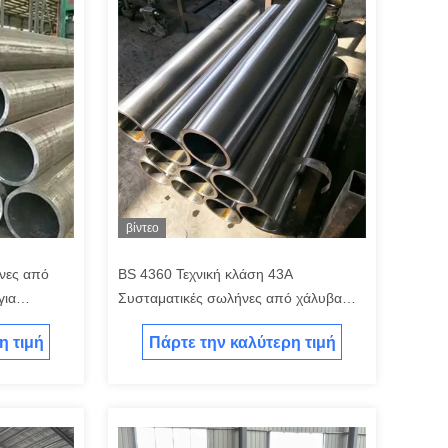
βίντεο
νες από
BS 4360 Τεχνική κλάση 43A
για
Συσταματικές σωλήνες από χάλυβα
θερμής έλασης / σωλήνες πάχος 1-30
η τιμή
Πάρτε την καλύτερη τιμή
mm