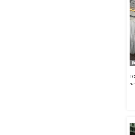
β
ΓΟ
σω
Γι