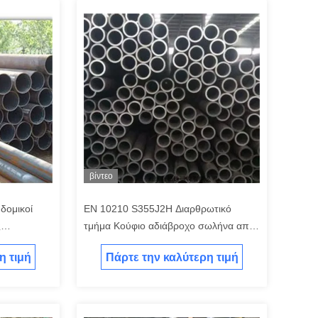
βίντεο
δομικοί
EN 10210 S355J2H Διαρθρωτικό
ς
τμήμα Κούφιο αδιάβροχο σωλήνα από
σωλήνες
χάλυβα
η τιμή
Πάρτε την καλύτερη τιμή