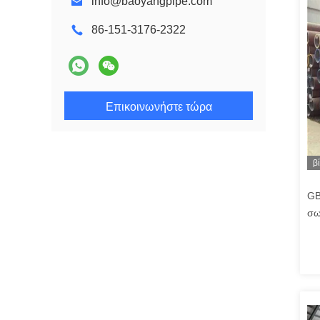
info@baoyangpipe.com
86-151-3176-2322
Επικοινωνήστε τώρα
β
GB
σω
συ
χά