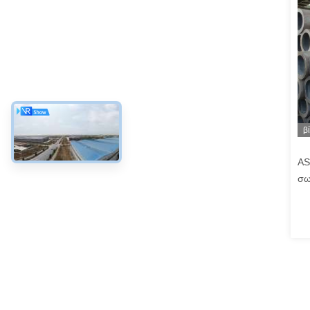
β
AS
σω
Χω