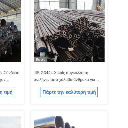
βίντεο
ς Σύνδεση
JIS G3444 Χωρίς συγκόλληση
ς /
σωλήνες από χάλυβα άνθρακα για
λυβα
γενικούς διαρθρωτικούς σκοπούς
η τιμή
Πάρτε την καλύτερη τιμή