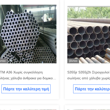
ίντεο
βίντεο
TM Α36 Χωρίς συγκόλληση
S355jr S355j2h Στρογγυλοί 
λήνας χάλυβα άνθρακα για δομικούς
σωλήνες από χάλυβα χωρί
οπούς
συγκόλληση για δομικούς 
Πάρτε την καλύτερη τιμή
Πάρτε την καλύτερ