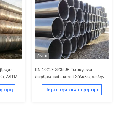
βίντεο
άβροχο
EN 10219 S235JR Τετράγωνοι
πούς ASTM
διαρθρωτικοί σκοποί Χάλυβες σωλήνες
500
χωρίς συγκόλληση
η τιμή
Πάρτε την καλύτερη τιμή