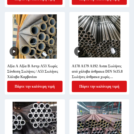
Αξία Α Αξία Β Αστμ Α53 Χωρίς
Α178 Α179 Α192 Astm Σωλήνες
Σύνδεση Σωλήνες / Α53 Σωλήνες
από χάλυβα άνθρακα DIN St35.8
Χάλυβα Καρβονίου
Σωλήνες άνθρακα χωρίς
συγκόλληση Σωλήνες λέβητα
Πάρτε την καλύτερη τιμή
Πάρτε την καλύτερη τιμή