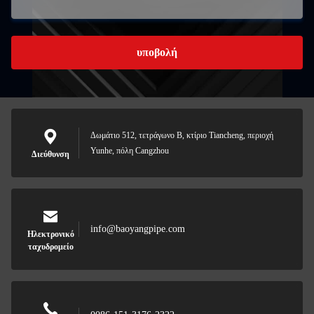
υποβολή
Δωμάτιο 512, τετράγωνο Β, κτίριο Tiancheng, περιοχή
Yunhe, πόλη Cangzhou
Διεύθυνση
info@baoyangpipe.com
Ηλεκτρονικό
ταχυδρομείο