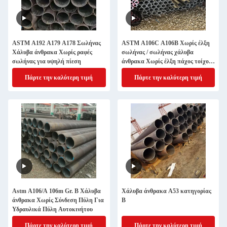
ASTM A192 A179 A178 Σωλήνας
ASTM A106C A106B Χωρίς έλξη
Χάλυβα άνθρακα Χωρίς ραφές
σωλήνας / σωλήνας χάλυβα
σωλήνας για υψηλή πίεση
άνθρακα Χωρίς έλξη πάχος τοίχου
1-20mm
Πάρτε την καλύτερη τιμή
Πάρτε την καλύτερη τιμή
Astm A106/A 106m Gr. B Χάλυβα
Χάλυβα άνθρακα Α53 κατηγορίας
άνθρακα Χωρίς Σύνδεση Πύλη Για
Β
Υδραυλικά Πύλη Αυτοκινήτου
Πάρτε την καλύτερη τιμή
Πάρτε την καλύτερη τιμή