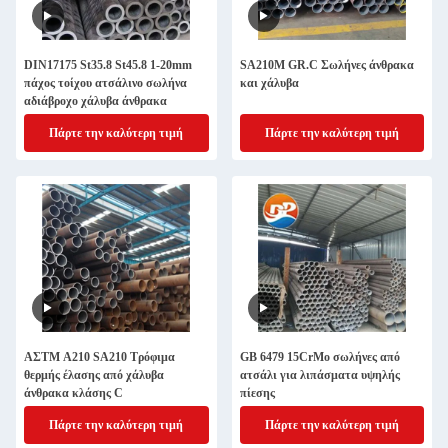
DIN17175 St35.8 St45.8 1-20mm
SA210M GR.C Σωλήνες άνθρακα
πάχος τοίχου ατσάλινο σωλήνα
και χάλυβα
αδιάβροχο χάλυβα άνθρακα
Πάρτε την καλύτερη τιμή
Πάρτε την καλύτερη τιμή
ΑΣTM A210 SA210 Τρόφιμα
GB 6479 15CrMo σωλήνες από
θερμής έλασης από χάλυβα
ατσάλι για λιπάσματα υψηλής
άνθρακα κλάσης C
πίεσης
Πάρτε την καλύτερη τιμή
Πάρτε την καλύτερη τιμή