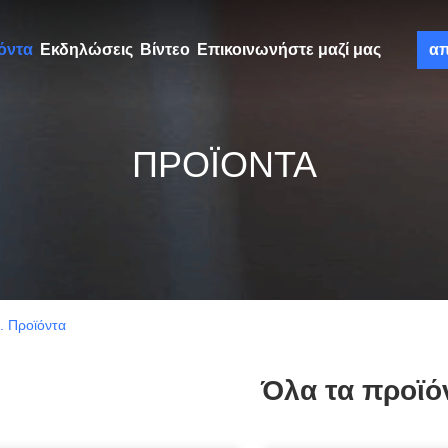
όντα
Εκδηλώσεις
Βίντεο
Επικοινωνήστε μαζί μας
α
ΠΡΟΪΌΝΤΑ
. Προϊόντα
Όλα τα προϊό