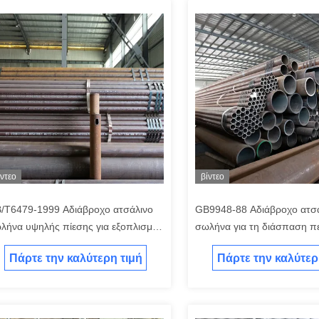
ίντεο
βίντεο
/T6479-1999 Αδιάβροχο ατσάλινο
GB9948-88 Αδιάβροχο ατσ
λήνα υψηλής πίεσης για εξοπλισμό
σωλήνα για τη διάσπαση π
πασμάτων
Πάρτε την καλύτερη τιμή
Πάρτε την καλύτερ