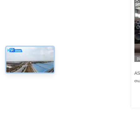
β
AS
σω