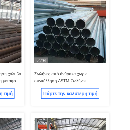
βίντεο
ηση χάλυβα
Σωλήνες από άνθρακα χωρίς
τη μεταφορά
συγκόλληση ASTM Σωλήνες
ου
πυρόσβεσης από καυτό ή κρύο
η τιμή
Πάρτε την καλύτερη τιμή
έλασμα