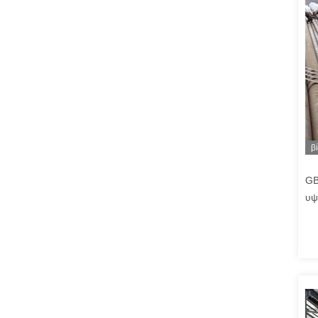
β
GB
υψ