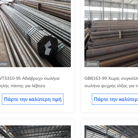
ίντεο
βίντεο
/T5310-95 Αδιάβροχο σωλήνα
GB8163-99 Χωρίς συγκόλλ
ηλής πίεσης για λέβητα
σωλήνα ψυχρής έλξης για 
υγρών 1-20mm πάχος τοίχ
Πάρτε την καλύτερη τιμή
Πάρτε την καλύτερ