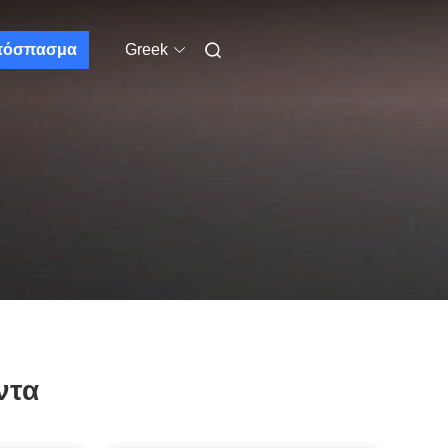
πόσπασμα
Greek
ντα