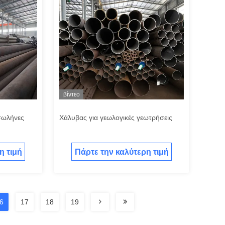
βίντεο
σωλήνες
Χάλυβας για γεωλογικές γεωτρήσεις
η τιμή
Πάρτε την καλύτερη τιμή
6
17
18
19