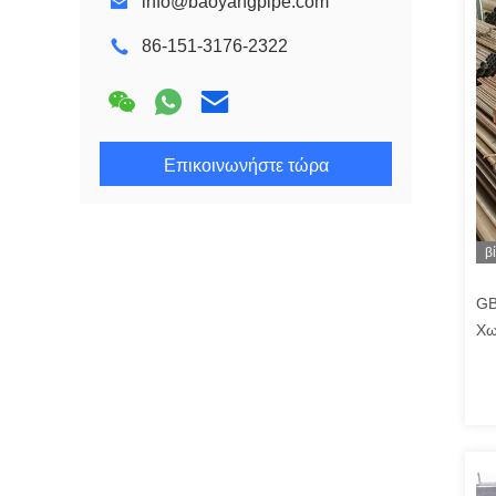
info@baoyangpipe.com
86-151-3176-2322
Επικοινωνήστε τώρα
β
GB
Χω
υγ