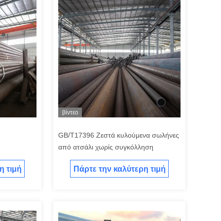
βίντεο
GB/T17396 Ζεστά κυλούμενα σωλήνες
από ατσάλι χωρίς συγκόλληση
η τιμή
Πάρτε την καλύτερη τιμή