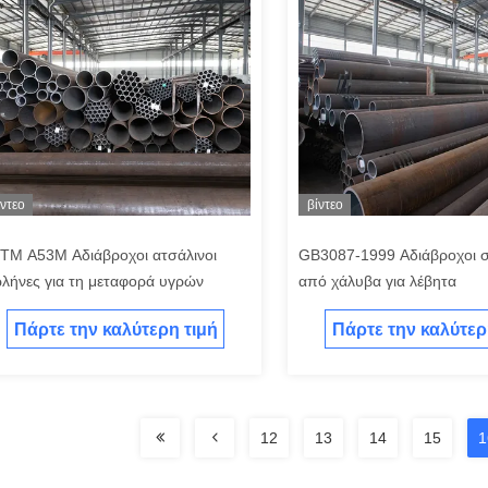
ίντεο
βίντεο
TM A53M Αδιάβροχοι ατσάλινοι
GB3087-1999 Αδιάβροχοι 
λήνες για τη μεταφορά υγρών
από χάλυβα για λέβητα
Πάρτε την καλύτερη τιμή
Πάρτε την καλύτερ
12
13
14
15
1