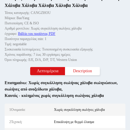
Χάλυβα Χάλυβα Χάλυβα Χάλυβα Χάλυβα
Τόπος καταγωγής: CANGZHOU
Μάρκα: BaoYang
Πιστοποίηση: CE & ISO
Αριθμό μοντέλου: Χωρίς συγκόλληση σωλήνες χάλυβα
έγγραφο:
Βιβλίο του προϊόντος PDF
Ποσότητα παραγγελίας min: 1
Τιμή: negotiable
Συσκευασία λεπτομέρειες: Τυποποιημένη συσκευασία εξαγωγής
Χρόνος παράδοσης: 7 έως 30 εργάσιμες ημέρες
Όροι πληρωμής: Ε/Ε, D/A, D/P, T/T, Western Union
Λεπτομέρεια
Description
Επισημαίνω:
Χωρίς συγκόλληση σωλήνας χάλυβα σωληνώσεων
,
σωλήνες από ανοξείδωτο χάλυβα
,
Καυτός - κυλημένος χωρίς συγκόλληση σωλήνας χάλυβα
1Ονομασία:
Χωρίς συγκόλληση σωλήνες χάλυβα
2Τεχνική:
Επικάλυψη με θερμό έλασμα