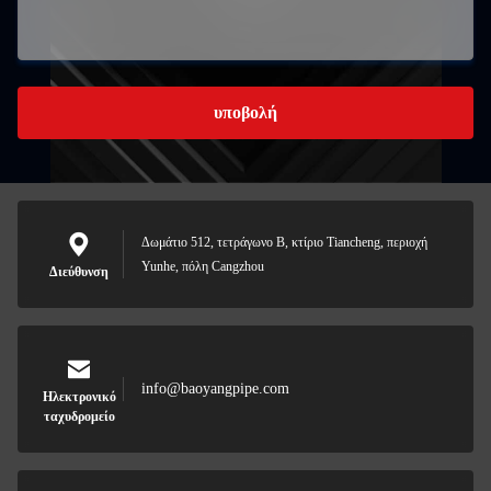
υποβολή
Δωμάτιο 512, τετράγωνο Β, κτίριο Tiancheng, περιοχή
Yunhe, πόλη Cangzhou
Διεύθυνση
info@baoyangpipe.com
Ηλεκτρονικό
ταχυδρομείο