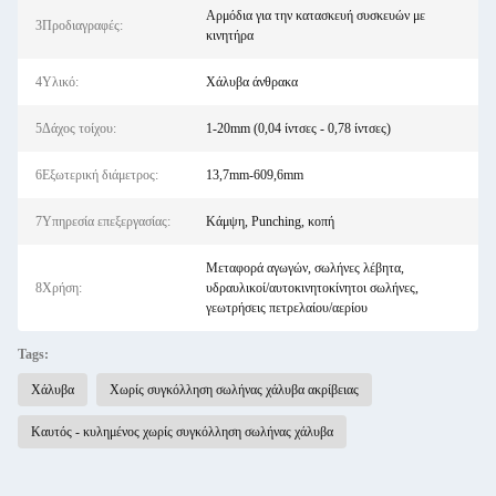
Αρμόδια για την κατασκευή συσκευών με
3Προδιαγραφές:
κινητήρα
4Υλικό:
Χάλυβα άνθρακα
5Δάχος τοίχου:
1-20mm (0,04 ίντσες - 0,78 ίντσες)
6Εξωτερική διάμετρος:
13,7mm-609,6mm
7Υπηρεσία επεξεργασίας:
Κάμψη, Punching, κοπή
Μεταφορά αγωγών, σωλήνες λέβητα,
8Χρήση:
υδραυλικοί/αυτοκινητοκίνητοι σωλήνες,
γεωτρήσεις πετρελαίου/αερίου
Tags:
Χάλυβα
Χωρίς συγκόλληση σωλήνας χάλυβα ακρίβειας
Καυτός - κυλημένος χωρίς συγκόλληση σωλήνας χάλυβα