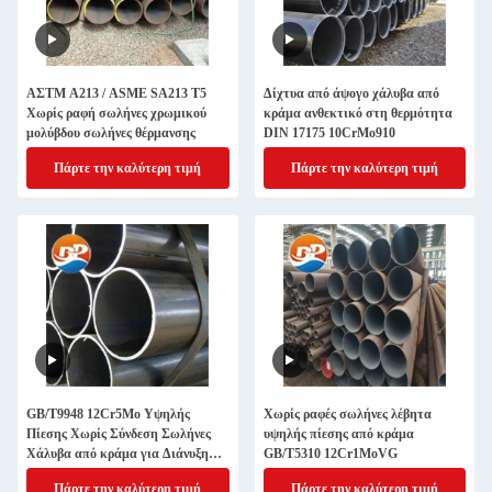
ΑΣTM A213 / ASME SA213 T5
Δίχτυα από άψογο χάλυβα από
Χωρίς ραφή σωλήνες χρωμικού
κράμα ανθεκτικό στη θερμότητα
μολύβδου σωλήνες θέρμανσης
DIN 17175 10CrMo910
Πάρτε την καλύτερη τιμή
Πάρτε την καλύτερη τιμή
GB/T9948 12Cr5Mo Υψηλής
Χωρίς ραφές σωλήνες λέβητα
Πίεσης Χωρίς Σύνδεση Σωλήνες
υψηλής πίεσης από κράμα
Χάλυβα από κράμα για Διάνυξη
GB/T5310 12Cr1MoVG
Αερίου Μεταφοράς Αγωγών
Πάρτε την καλύτερη τιμή
Πάρτε την καλύτερη τιμή