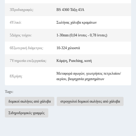
3Προδιαγραφές:
BS 4360 Τάξη 43A
4Υλικό:
Σωλήνας χάλυβα κραμάτων
5Δάχος τοίχου:
1-30mm (0,04 ίντσες - 0,78 ίντσες)
6Εξωτερική διάμετρος:
10-324 χιλιοστά
7Υπηρεσία επεξεργασίας:
Κάμψη, Punching, κοπή
Μεταφορά αγωγών, γεωτρήσεις πετρελαίου/
8Χρήση:
αερίου, βιομηχανία μηχανημάτων
Tags:
δομικοί σωλήνες από χάλυβα
στρογγυλοί δομικοί σωλήνες από χάλυβα
Σιδηροδρομικές γραμμές