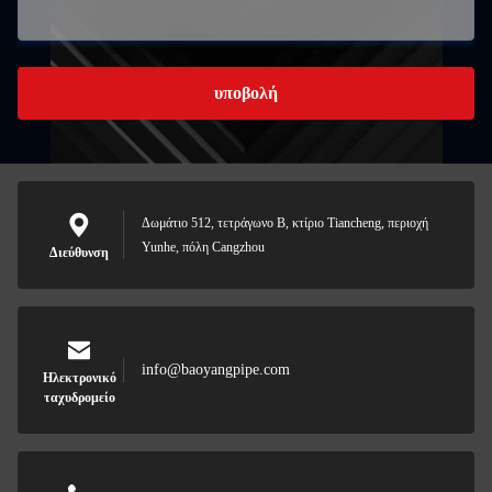
υποβολή
Δωμάτιο 512, τετράγωνο Β, κτίριο Tiancheng, περιοχή
Yunhe, πόλη Cangzhou
Διεύθυνση
info@baoyangpipe.com
Ηλεκτρονικό
ταχυδρομείο