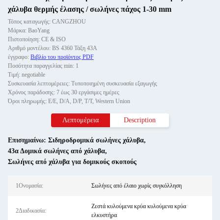
χάλυβα θερμής έλασης / σωλήνες πάχος 1-30 mm
Τόπος καταγωγής: CANGZHOU
Μάρκα: BaoYang
Πιστοποίηση: CE & ISO
Αριθμό μοντέλου: BS 4360 Τάξη 43A
έγγραφο:
Βιβλίο του προϊόντος PDF
Ποσότητα παραγγελίας min: 1
Τιμή: negotiable
Συσκευασία λεπτομέρειες: Τυποποιημένη συσκευασία εξαγωγής
Χρόνος παράδοσης: 7 έως 30 εργάσιμες ημέρες
Όροι πληρωμής: Ε/Ε, D/A, D/P, T/T, Western Union
Λεπτομέρεια
Description
Επισημαίνω:
Σιδηροδρομικά σωλήνες χάλυβα
,
43α Δομικά σωλήνες από χάλυβα
,
Σωλήνες από χάλυβα για δομικούς σκοπούς
1Ονομασία:
Σωλήνες από έλαιο χωρίς συγκόλληση
Ζεστά κυλούμενα κρύα κυλούμενα κρύα
2Διαδικασία:
ελκυστήρα