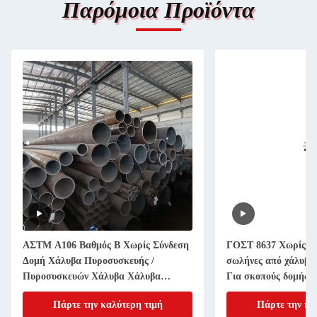
Παρόμοια Προϊόντα
ΑΣTM Α106 Βαθμός Β Χωρίς Σύνδεση
ΓΟΣΤ 8637 Χωρίς συ
Δομή Χάλυβα Πυροσυσκευής /
σωλήνες από χάλυβ
Πυροσυσκευών Χάλυβα Χάλυβα
Για σκοπούς δομής
Χάλυβα Χάλυβα
Πάρτε την καλύτερη τιμή
Πάρτε την κα