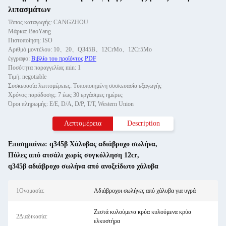
λιπασμάτων
Τόπος καταγωγής: CANGZHOU
Μάρκα: BaoYang
Πιστοποίηση: ISO
Αριθμό μοντέλου: 10、20、Q345B、12CrMo、12Cr5Mo
έγγραφο:
Βιβλίο του προϊόντος PDF
Ποσότητα παραγγελίας min: 1
Τιμή: negotiable
Συσκευασία λεπτομέρειες: Τυποποιημένη συσκευασία εξαγωγής
Χρόνος παράδοσης: 7 έως 30 εργάσιμες ημέρες
Όροι πληρωμής: Ε/Ε, D/A, D/P, T/T, Western Union
Λεπτομέρεια
Description
Επισημαίνω:
q345β Χάλυβας αδιάβροχο σωλήνα
,
Πύλες από ατσάλι χωρίς συγκόλληση 12cr
,
q345β αδιάβροχο σωλήνα από ανοξείδωτο χάλυβα
1Ονομασία:
Αδιάβροχοι σωλήνες από χάλυβα για υγρά
Ζεστά κυλούμενα κρύα κυλούμενα κρύα
2Διαδικασία:
ελκυστήρα