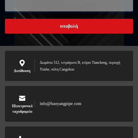
υποβολή
Δωμάτιο 512, τετράγωνο Β, κτίριο Tiancheng, περιοχή
Yunhe, πόλη Cangzhou
Διεύθυνση
info@baoyangpipe.com
Ηλεκτρονικό
ταχυδρομείο