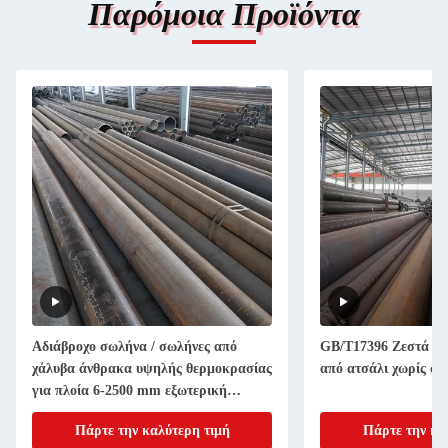
Παρόμοια Προϊόντα
Αδιάβροχο σωλήνα / σωλήνες από
GB/T17396 Ζεστά κυ
χάλυβα άνθρακα υψηλής θερμοκρασίας
από ατσάλι χωρίς σ
για πλοία 6-2500 mm εξωτερική
διάμετρος
Πάρτε την καλύτερη τιμή
Πάρτε την κα