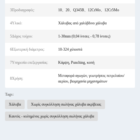
3Προδιαγραφές:
10、20、Q345B、12CrMo、12Cr5Mo
4Υλικό:
Χάλυβας από χαλύβδινο χάλυβα
5Δάχος τοίχου:
1-30mm (0,04 ίντσες - 0,78 ίντσες)
6Εξωτερική διάμετρος:
10-324 χιλιοστά
7Υπηρεσία επεξεργασίας:
Κάμψη, Punching, κοπή
Μεταφορά αγωγών, γεωτρήσεις πετρελαίου/
8Χρήση:
αερίου, βιομηχανία μηχανημάτων
Tags:
Χάλυβα
Χωρίς συγκόλληση σωλήνας χάλυβα ακρίβειας
Καυτός - κυλημένος χωρίς συγκόλληση σωλήνας χάλυβα