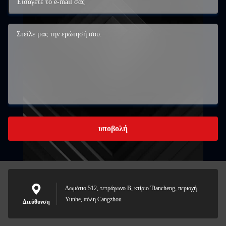
υποβολή
Δωμάτιο 512, τετράγωνο Β, κτίριο Tiancheng, περιοχή
Yunhe, πόλη Cangzhou
Διεύθυνση