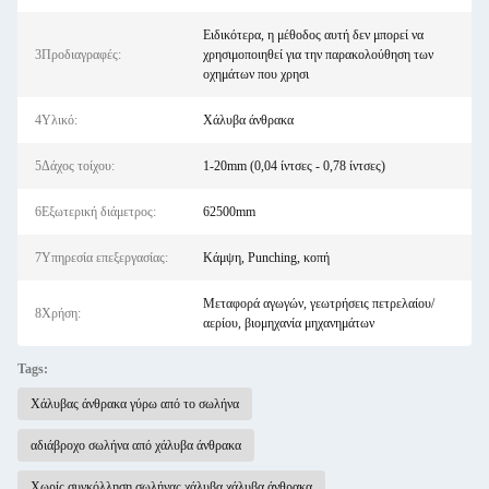
Ειδικότερα, η μέθοδος αυτή δεν μπορεί να
3Προδιαγραφές:
χρησιμοποιηθεί για την παρακολούθηση των
οχημάτων που χρησι
4Υλικό:
Χάλυβα άνθρακα
5Δάχος τοίχου:
1-20mm (0,04 ίντσες - 0,78 ίντσες)
6Εξωτερική διάμετρος:
62500mm
7Υπηρεσία επεξεργασίας:
Κάμψη, Punching, κοπή
Μεταφορά αγωγών, γεωτρήσεις πετρελαίου/
8Χρήση:
αερίου, βιομηχανία μηχανημάτων
Tags:
Χάλυβας άνθρακα γύρω από το σωλήνα
αδιάβροχο σωλήνα από χάλυβα άνθρακα
Χωρίς συγκόλληση σωλήνας χάλυβα χάλυβα άνθρακα