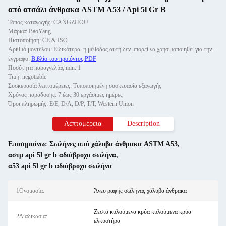
από ατσάλι άνθρακα ASTM A53 / Api 5l Gr B
Τόπος καταγωγής: CANGZHOU
Μάρκα: BaoYang
Πιστοποίηση: CE & ISO
Αριθμό μοντέλου: Ειδικότερα, η μέθοδος αυτή δεν μπορεί να χρησιμοποιηθεί για την παρακολούθηση των οχημάτων που χρησι
έγγραφο:
Βιβλίο του προϊόντος PDF
Ποσότητα παραγγελίας min: 1
Τιμή: negotiable
Συσκευασία λεπτομέρειες: Τυποποιημένη συσκευασία εξαγωγής
Χρόνος παράδοσης: 7 έως 30 εργάσιμες ημέρες
Όροι πληρωμής: Ε/Ε, D/A, D/P, T/T, Western Union
Λεπτομέρεια
Description
Επισημαίνω:
Σωλήνες από χάλυβα άνθρακα ASTM A53
,
αστμ api 5l gr b αδιάβροχο σωλήνα
,
α53 api 5l gr b αδιάβροχο σωλήνα
1Ονομασία:
Άνευ ραφής σωλήνας χάλυβα άνθρακα
Ζεστά κυλούμενα κρύα κυλούμενα κρύα
2Διαδικασία:
ελκυστήρα