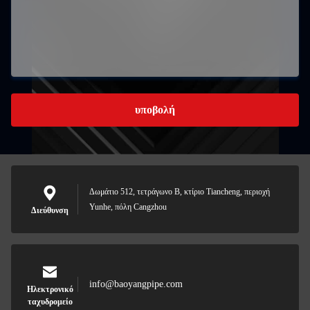
υποβολή
Δωμάτιο 512, τετράγωνο Β, κτίριο Tiancheng, περιοχή
Yunhe, πόλη Cangzhou
Διεύθυνση
info@baoyangpipe.com
Ηλεκτρονικό
ταχυδρομείο