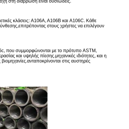
τοχή στη διάβρωση είναι ουσιώδεις.
τικές κλάσεις: A106A, A106B και A106C. Κάθε
 σύνθεσης,επιτρέποντας στους χρήστες να επιλέγουν
c, που συμμορφώνονται με το πρότυπο ASTM,
ασίας και υψηλής πίεσης.μηχανικές ιδιότητες, και η
ς βιομηχανίες.ανταποκρίνονται στις αυστηρές