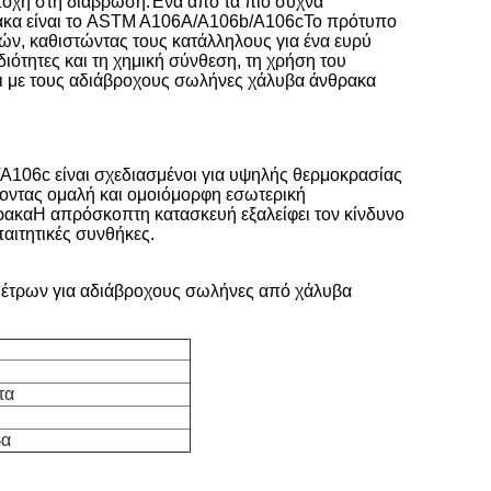
αντοχή στη διάβρωση.Ένα από τα πιο συχνά
ακα είναι το ASTM A106A/A106b/A106cΤο πρότυπο
τών, καθιστώντας τους κατάλληλους για ένα ευρύ
ότητες και τη χημική σύνθεση, τη χρήση του
αι με τους αδιάβροχους σωλήνες χάλυβα άνθρακα
106c είναι σχεδιασμένοι για υψηλής θερμοκρασίας
ίζοντας ομαλή και ομοιόμορφη εσωτερική
ρακαΗ απρόσκοπτη κατασκευή εξαλείφει τον κίνδυνο
αιτητικές συνθήκες.
μέτρων για αδιάβροχους σωλήνες από χάλυβα
τα
βα