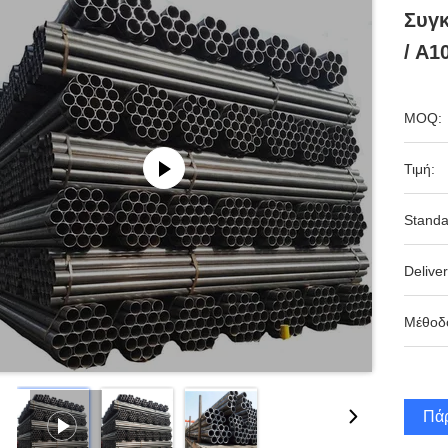
Συγ
/ A1
MOQ:
Τιμή:
Standa
Deliver
Μέθοδ
Πάρ