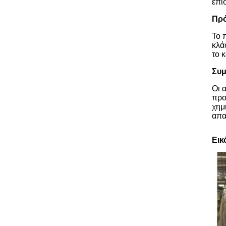
επί
Πρό
Το 
κλά
το 
Συ
Οι 
προ
χημ
απα
Εικ