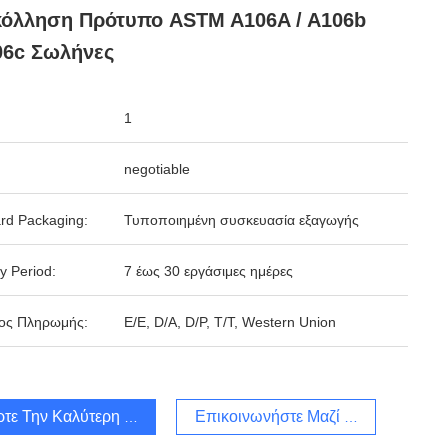
κόλληση Πρότυπο ASTM A106A / A106b
06c Σωλήνες
1
negotiable
rd Packaging:
Τυποποιημένη συσκευασία εξαγωγής
y Period:
7 έως 30 εργάσιμες ημέρες
ος Πληρωμής:
Ε/Ε, D/A, D/P, T/T, Western Union
τε Την Καλύτερη Τιμή
Επικοινωνήστε Μαζί Μας