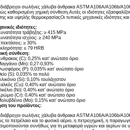
αδιάβροχοι σωλήνες χάλυβα άνθρακα ASTM A106A/A106b/A106c π
ώς καθορισμένη χημική σύνθεση.Αυτές οι ιδιότητες εξασφαλίζο
σης και υψηλής θερμοκρασίαςΟι τυπικές μηχανικές ιδιότητες και 
ανικές ιδιότητες:
υνατότητα τράβηξης: ≥ 415 MPa
υνατότητα ισχύος: ≥ 240 MPa
πεκτάσεις: ≥ 30%
κληρότητα: ≤ 79 HRB
ική σύνθεση:
νθρακας (C): 0,25% κατ' ανώτατο όριο
αγγάνιο (Mn): 0,27-0,93%
ωσφόρος (P): 0,035% κατ' ανώτατο όριο
είο (S): 0,035% το πολύ
ιλικόνιο (Si): 0,10% τουλάχιστον
αλκός (Cu): 0,40% κατ' ανώτατο όριο
ικέλιο (Ni): 0,40% κατ' ανώτατο όριο
ρώμιο (Cr): 0,40% κατ' ανώτατο όριο
ολυβδένιο (Mo): 0,15% κατ' ανώτατο όριο
ση του προϊόντος:
αδιάβροχοι σωλήνες χάλυβα άνθρακα ASTM A106A/A106b/A106c
ς το πετρέλαιο και το φυσικό αέριο, η πετροχημική, η παραγωγή
σιμοποιούνται συνήθως για τη μεταφορά υγρών και αερίων σε 