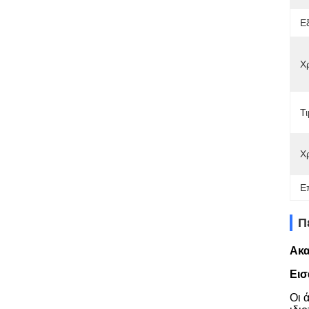
Ε
Χ
Τι
Χ
Ε
Π
Ακα
Εισ
Οι 