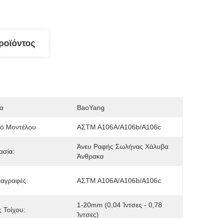
ροϊόντος
α
BaoYang
μό Μοντέλου
ΑΣTM A106A/A106b/A106c
Άνευ Ραφής Σωλήνας Χάλυβα 
ασία:
Άνθρακα
ιαγραφές:
ΑΣTM A106A/A106b/A106c
1-20mm (0,04 Ίντσες - 0,78 
 Τοίχου:
Ίντσες)