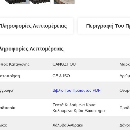
Πληροφορίες Λεπτομέρειας
Περιγραφή Του Π
ληροφορίες Λεπτομέρειας
όπος Καταγωγής
CANGZHOU
Μάρκ
ιστοποίηση
CE & ISO
Αριθ
γγραφο
Βιβλίο Του Προϊόντος PDF
Ονομ
Ζεστά Κυλούμενα Κρύα 
αδικασία:
Προδ
Κυλούμενα Κρύα Ελκυστήρα
ικό:
Χάλυβα Άνθρακα
Δάχος