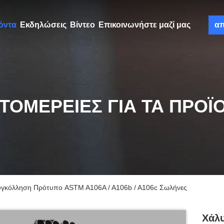
όντα
Εκδηλώσεις
Βίντεο
Επικοινωνήστε μαζί μας
α
ΤΟΜΈΡΕΙΕΣ ΓΙΑ ΤΑ ΠΡΟΪ
υγκόλληση Πρότυπο ASTM A106A / A106b / A106c Σωλήνες
Χάλ