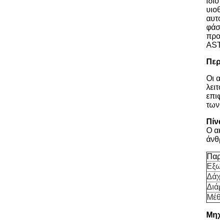
ιδι
υιο
αυτ
φάσ
προ
AST
Περ
Οι 
λει
επι
των
Πίν
Ο α
άνθ
Παρ
Εξω
Δάχ
Διά
Μέθ
Μηχ