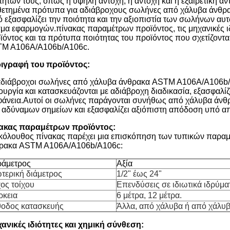
οτήτων τους, όπως η υψηλή αντοχή, η αντοχή και η εξαιρετική 
θετημένα πρότυπα για αδιάβροχους σωλήνες από χάλυβα άνθρ
ό εξασφαλίζει την ποιότητα και την αξιοπιστία των σωλήνων αυ
μα εφαρμογών.πίνακας παραμέτρων προϊόντος, τις μηχανικές ιδι
ϊόντος και τα πρότυπα ποιότητας του προϊόντος που σχετίζοντ
M A106A/A106b/A106c.
ιγραφή του προϊόντος:
αδιάβροχοι σωλήνες από χάλυβα άνθρακα ASTM A106A/A106b/A
τουργία και κατασκευάζονται με αδιάβροχη διαδικασία, εξασφαλ
φάνεια.Αυτοί οι σωλήνες παράγονται συνήθως από χάλυβα άνθ
 αδύναμων σημείων και εξασφαλίζει αξιόπιστη απόδοση υπό απ
ακας παραμέτρων προϊόντος:
κόλουθος πίνακας παρέχει μια επισκόπηση των τυπικών παρα
ρακα ASTM A106A/A106b/A106c:
άμετρος
Αξία
τερική διάμετρος
1/2" έως 24"
ος τοίχου
Επενδύσεις σε ιδιωτικά ιδρύμα
ρκεια
6 μέτρα, 12 μέτρα.
οδος κατασκευής
Άλλα, από χάλυβα ή από χάλυ
ανικές ιδιότητες και χημική σύνθεση: