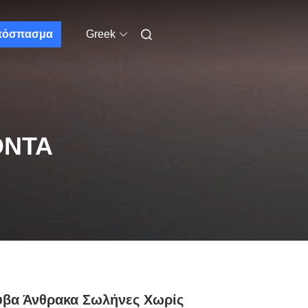
πόσπασμα
Greek
ΌΝΤΑ
υβα Άνθρακα Σωλήνες Χωρίς