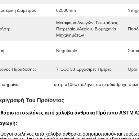
ξωτερική Διάμετρος:
62500mm
Υπηρε
Μεταφορά Αγωγών, Γεωτρήσεις 
ρήση:
Πετρελαίου/αερίου, Βιομηχανία 
Ποσότ
Μηχανημάτων
μή:
Negotiable
Συσκε
ρόνος Παράδοσης:
7 Έως 30 Εργάσιμες Ημέρες
Όροι
πισημαίνω:
αστμ α106c σωλήνα
, 
αστμ αδιάβροχο σωλ
εριγραφή Του Προϊόντος
θάριστοι σωλήνες από χάλυβα άνθρακα Πρότυπο ASTM A
αγωγή:
άψογοι σωλήνες από χάλυβα άνθρακα χρησιμοποιούνται ευρέως 