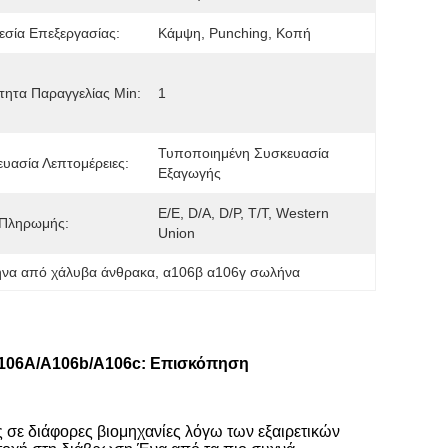
σία Επεξεργασίας:
Κάμψη, Punching, Κοπή
ητα Παραγγελίας Min:
1
Τυποποιημένη Συσκευασία 
υασία Λεπτομέρειες:
Εξαγωγής
Ε/Ε, D/A, D/P, T/T, Western 
 Πληρωμής:
Union
ήνα από χάλυβα άνθρακα
, 
α106β α106γ σωλήνα
106A/A106b/A106c: Επισκόπηση
σε διάφορες βιομηχανίες λόγω των εξαιρετικών