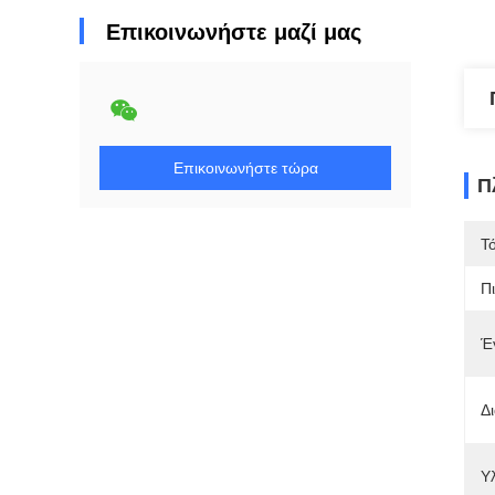
Επικοινωνήστε μαζί μας
Επικοινωνήστε τώρα
Π
Τ
Π
Έ
Δι
Υλ