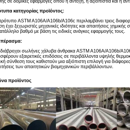
σης σε δομικές εφαρμογές όπου η αντοχή, η αξιοπιστία και η αν
τυπα κατηγορίας προϊόντος:
πρότυπο ASTM A106A/A106b/A106c περιλαμβάνει τρεις διαφορε
ση έχει ξεχωριστές μηχανικές ιδιότητες και απαιτήσεις χημικής
κατάλληλο βαθμό με βάση τις ειδικές ανάγκες εφαρμογής τους.
μπέρασμα:
αδιάβροχοι σωλήνες χάλυβα άνθρακα ASTM A106A/A106b/A106
σφέρουν εξαιρετικές επιδόσεις σε περιβάλλοντα υψηλής θερμοκρ
ική σύνθεση τους καθιστούν μια αξιόπιστη επιλογή για διάφορε
ιτήσεις των απαιτητικών βιομηχανικών περιβάλλοντων.
όνα προϊόντος