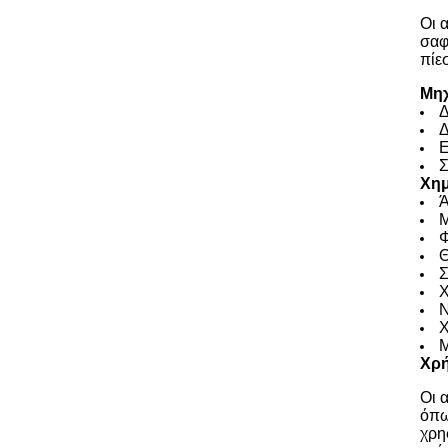
Οι 
σαφ
πίε
Μηχ
Δ
Δ
Ε
Σ
Χημ
Ά
Μ
Φ
Θ
Σ
Χ
Ν
Χ
Μ
Χρή
Οι 
όπω
χρη