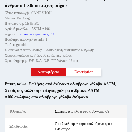
άνθρακα 1-30mm πάχος τοίχου
Τόπος καταγωγής: CANGZHOU
Μάρκα: BaoYang
Πιστοποίηση: CE & ISO
Αριθμό μοντέλου: ASTM A106
έγγραφο:
Βιβλίο του προϊόντος PDF
Ποσότητα παραγγελίας min: 1
Τιμή: negotiable
Συσκευασία λεπτομέρειες: Τυποποιημένη συσκευασία εξαγωγής
Χρόνος παράδοσης: 7 έως 30 εργάσιμες ημέρες
Όροι πληρωμής: Ε/Ε, D/A, D/P, T/T, Western Union
Λεπτομέρεια
Description
Επισημαίνω:
Σωλήνες από άνθρακα αδιάβροχο χάλυβα ASTM
,
Χωρίς συγκόλληση σωλήνας χάλυβα άνθρακα ASTM
,
α106 σωλήνας από αδιάβροχο χάλυβα άνθρακα
1Ονομασία:
Σωλήνες από έλαιο χωρίς συγκόλληση
Ζεστά κυλούμενα κρύα κυλούμενα κρύα
2Διαδικασία:
ελκυστήρα