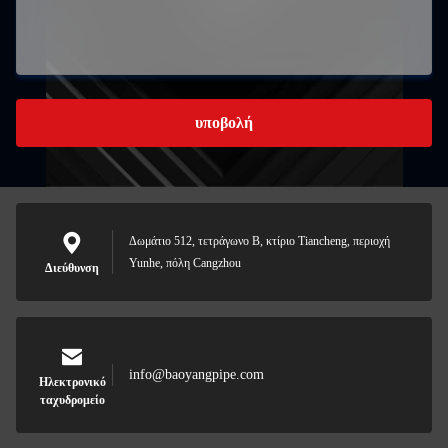
υποβολή
Δωμάτιο 512, τετράγωνο Β, κτίριο Tiancheng, περιοχή
Yunhe, πόλη Cangzhou
Διεύθυνση
info@baoyangpipe.com
Ηλεκτρονικό
ταχυδρομείο