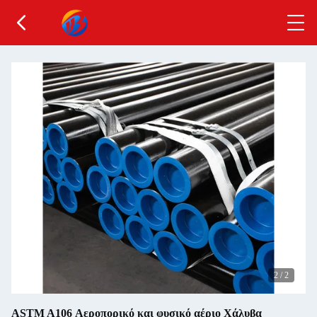
2
/
2
ASTM A106 Αεροπορικό και φυσικό αέριο Χάλυβα