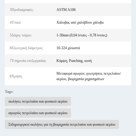
3Προδιαγραφές:
ASTM A106
4Υλικό:
Χάλυβας από χαλύβδινο χάλυβα
5Δάχος τοίχου:
1-30mm (0,04 ίντσες - 0,78 ίντσες)
6Εξωτερική διάμετρος:
10-324 χιλιοστά
7Υπηρεσία επεξεργασίας:
Κάμψη, Punching, κοπή
Μεταφορά αγωγών, γεωτρήσεις πετρελαίου/
8Χρήση:
αερίου, βιομηχανία μηχανημάτων
Tags:
σωλήνες πετρελαίου και φυσικού αερίου
αγωγούς πετρελαίου και φυσικού αερίου
Σιδηρουργικοί σωλήνες για τη βιομηχανία πετρελαίου και φυσικού αερίου