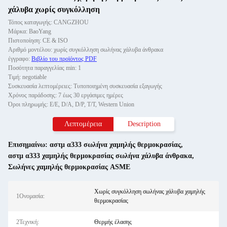
χάλυβα χωρίς συγκόλληση
Τόπος καταγωγής: CANGZHOU
Μάρκα: BaoYang
Πιστοποίηση: CE & ISO
Αριθμό μοντέλου: χωρίς συγκόλληση σωλήνας χάλυβα άνθρακα
έγγραφο:
Βιβλίο του προϊόντος PDF
Ποσότητα παραγγελίας min: 1
Τιμή: negotiable
Συσκευασία λεπτομέρειες: Τυποποιημένη συσκευασία εξαγωγής
Χρόνος παράδοσης: 7 έως 30 εργάσιμες ημέρες
Όροι πληρωμής: Ε/Ε, D/A, D/P, T/T, Western Union
Λεπτομέρεια
Description
Επισημαίνω:
αστμ α333 σωλήνα χαμηλής θερμοκρασίας
,
αστμ α333 χαμηλής θερμοκρασίας σωλήνα χάλυβα άνθρακα
,
Σωλήνες χαμηλής θερμοκρασίας ASME
Χωρίς συγκόλληση σωλήνας χάλυβα χαμηλής
1Ονομασία:
θερμοκρασίας
2Τεχνική:
Θερμής έλασης