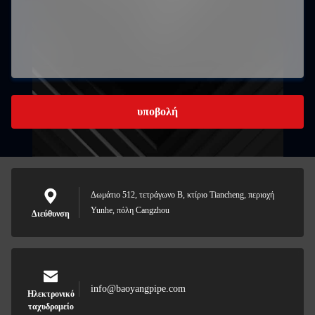
υποβολή
Δωμάτιο 512, τετράγωνο Β, κτίριο Tiancheng, περιοχή
Yunhe, πόλη Cangzhou
Διεύθυνση
info@baoyangpipe.com
Ηλεκτρονικό
ταχυδρομείο