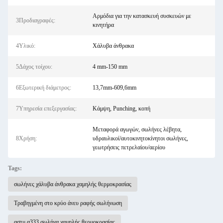
Αρμόδια για την κατασκευή συσκευών με
3Προδιαγραφές:
κινητήρα
4Υλικό:
Χάλυβα άνθρακα
5Δάχος τοίχου:
4 mm-150 mm
6Εξωτερική διάμετρος:
13,7mm-609,6mm
7Υπηρεσία επεξεργασίας:
Κάμψη, Punching, κοπή
Μεταφορά αγωγών, σωλήνες λέβητα,
8Χρήση:
υδραυλικοί/αυτοκινητοκίνητοι σωλήνες,
γεωτρήσεις πετρελαίου/αερίου
Tags:
σωλήνες χάλυβα άνθρακα χαμηλής θερμοκρασίας
Τραβηγμένη στο κρύο άνευ ραφής σωλήνωση
αστμ α333 σωλήνα χαμηλής θερμοκρασίας