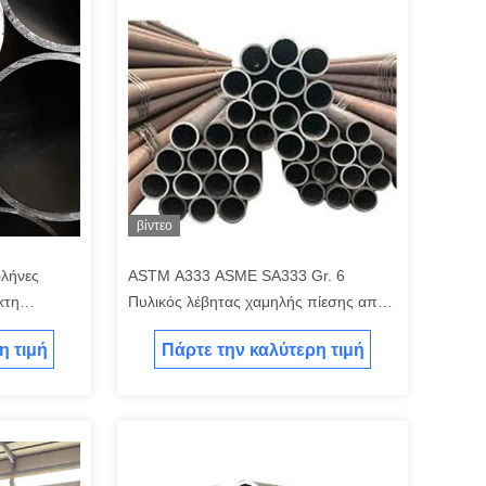
βίντεο
λήνες
ASTM A333 ASME SA333 Gr. 6
κτη
Πυλικός λέβητας χαμηλής πίεσης από
νθρακα
χάλυβα άνθρακα Μονάδα τοιχώματος
η τιμή
Πάρτε την καλύτερη τιμή
1-20 mm