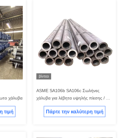
βίντεο
ASME SA106b SA106c Σωλήνες
δωτο χάλυβα
χάλυβα για λέβητα υψηλής πίεσης / Cs
Smls Pipe
η τιμή
Πάρτε την καλύτερη τιμή