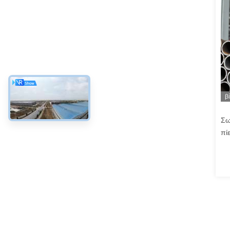
β
Σω
πί
SA