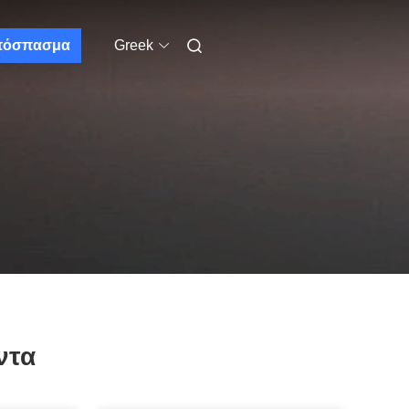
πόσπασμα
Greek
ντα