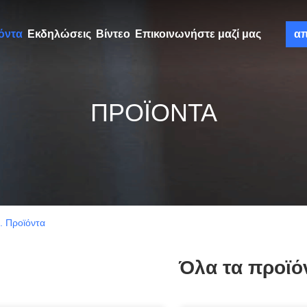
όντα
Εκδηλώσεις
Βίντεο
Επικοινωνήστε μαζί μας
α
ΠΡΟΪΌΝΤΑ
. Προϊόντα
Όλα τα προϊό