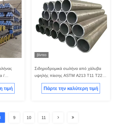
βίντεο
ωλήνας
Σιδηροδρομικά σωλήνα από χάλυβα
α /
υψηλής πίεσης ASTM A213 T11 T22
α
T91 T12 T92 T5 T9
η τιμή
Πάρτε την καλύτερη τιμή
8
9
10
11