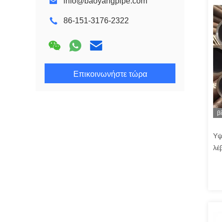
info@baoyangpipe.com
86-151-3176-2322
Επικοινωνήστε τώρα
β
Υψ
λέ