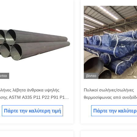
ίντεο
βίντεο
λήνες λέβητα άνθρακα υψηλής
Πυλικοί σωλήνες/σωλήνες
εσης ASTM A335 P11 P22 P91 P12
θερμοσίφωνας από ανοξεί
2 P5 P9
Πάρτε την καλύτερη τιμή
Πάρτε την καλύτερ