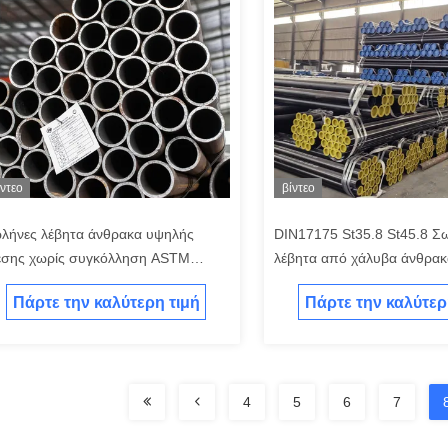
ίντεο
βίντεο
λήνες λέβητα άνθρακα υψηλής
DIN17175 St35.8 St45.8 Σ
εσης χωρίς συγκόλληση ASTM
λέβητα από χάλυβα άνθρακ
106 Σωλήνας άνθρακα
σωλήνας από κράμα χάλυβ
Πάρτε την καλύτερη τιμή
Πάρτε την καλύτερ
4
5
6
7