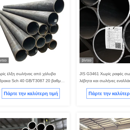
ίντεο
βίντεο
ρίς έλξη σωλήνας από χάλυβα
JIS G3461 Χωρίς ραφές σω
θρακα Sch 40 GB/T3087 20 βαθμού
λέβητα και σωλήνες εναλλά
ωσης χάλυβα σωλήνα χωρίς έλξη
θερμότητας από χάλυβα ά
Πάρτε την καλύτερη τιμή
Πάρτε την καλύτερ
βητα