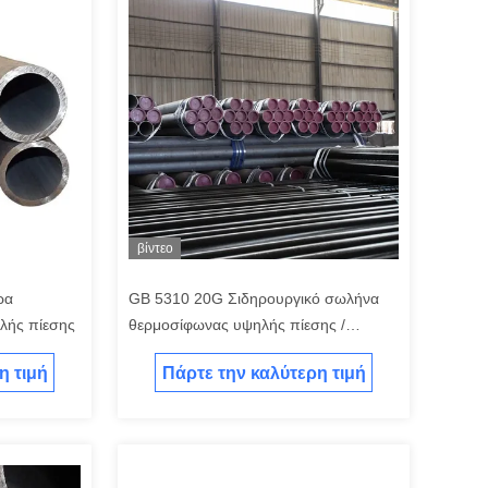
βίντεο
ρα
GB 5310 20G Σιδηρουργικό σωλήνα
λής πίεσης
θερμοσίφωνας υψηλής πίεσης /
σωλήνας άνθρακα χωρίς συγκόλληση
η τιμή
Πάρτε την καλύτερη τιμή