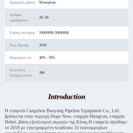
Εμπορικές μάρκες
Μπαογάνγκ
Αριθμός
20~50
εργαζομένων
Ετήσιες πωλήσεις
10000000-50000000
Έτος ίδρυσης
2018
Εξαγωγικές π.κ.
40% - 50%
Οι πελάτες
300
εξυπηρετούνται
Introduction
Η εταιρεία Cangzhou Baoyang Pipeline Equipment Co., Ltd.
βρίσκεται στην περιοχή Hope New, επαρχία Mengcun, επαρχία
Hebei, βάση εξοπλισμού αγωγών της Κίνας.Η εταιρεία ιδρύθηκε
το 2018 με εγγεγραμμένο κεφάλαιο 10 εκατομμυρίων